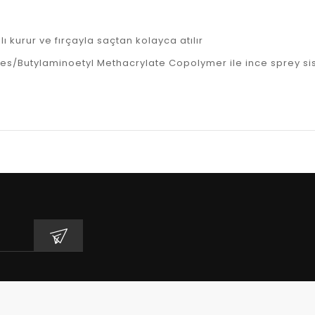
lı kurur ve fırçayla saçtan kolayca atılır
s/Butylaminoetyl Methacrylate Copolymer ile ince sprey sis